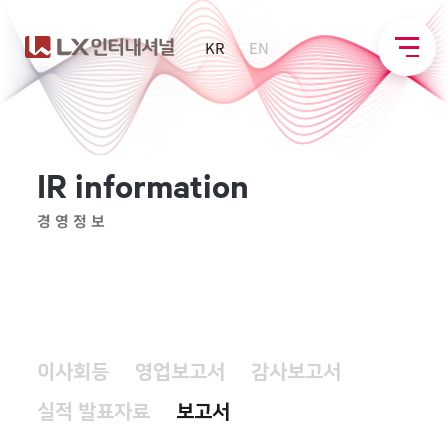
KR
EN
I
R
i
n
f
o
r
m
a
t
i
o
n
경영정보
이사회등
영업보고서
감사보고서
실적 발표자료
보고서