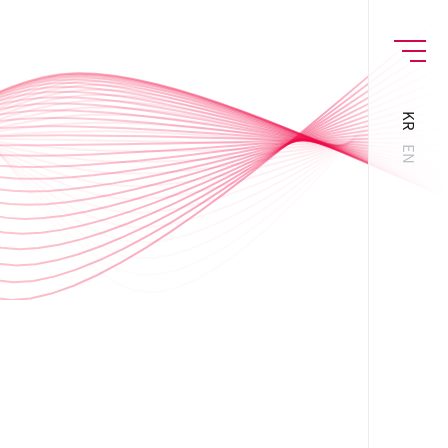
MENU
KR
EN