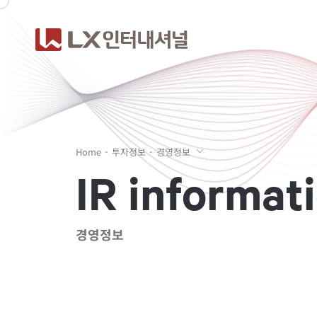
Home
투자정보
경영정보
I
R
i
n
f
o
r
m
a
t
i
경영정보