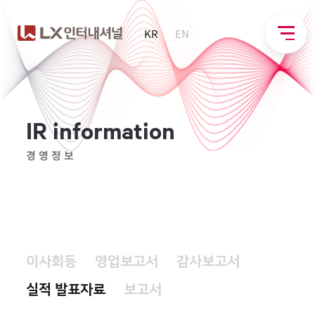
KR
EN
I
R
i
n
f
o
r
m
a
t
i
o
n
경영정보
이사회등
영업보고서
감사보고서
실적 발표자료
보고서