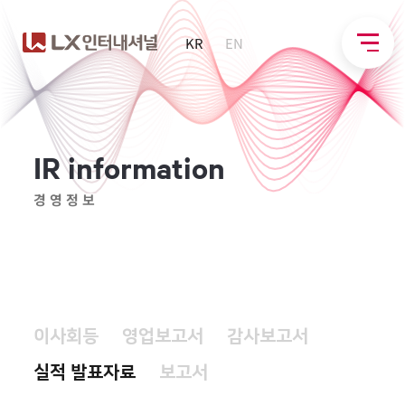
KR
EN
I
R
i
n
f
o
r
m
a
t
i
o
n
경영정보
이사회등
영업보고서
감사보고서
실적 발표자료
보고서