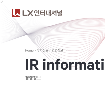
Home
투자정보
경영정보
I
R
i
n
f
o
r
m
a
t
i
경영정보