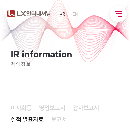
KR
EN
I
R
i
n
f
o
r
m
a
t
i
o
n
경영정보
이사회등
영업보고서
감사보고서
실적 발표자료
보고서