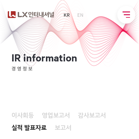
KR
EN
I
R
i
n
f
o
r
m
a
t
i
o
n
경영정보
이사회등
영업보고서
감사보고서
실적 발표자료
보고서