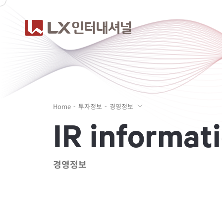
Home
투자정보
경영정보
I
R
i
n
f
o
r
m
a
t
i
경영정보