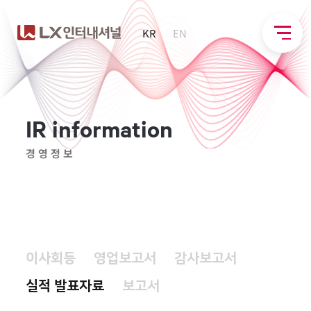
KR
EN
I
R
i
n
f
o
r
m
a
t
i
o
n
경영정보
이사회등
영업보고서
감사보고서
실적 발표자료
보고서