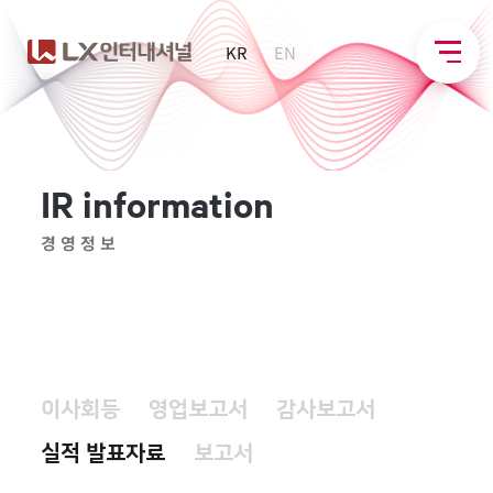
KR
EN
I
R
i
n
f
o
r
m
a
t
i
o
n
경영정보
이사회등
영업보고서
감사보고서
실적 발표자료
보고서