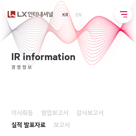
KR
EN
I
R
i
n
f
o
r
m
a
t
i
o
n
경영정보
이사회등
영업보고서
감사보고서
실적 발표자료
보고서