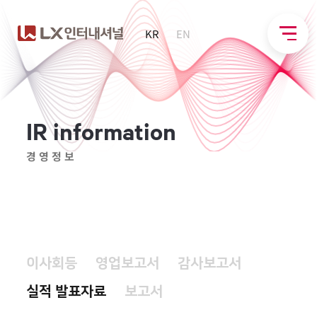
KR
EN
I
R
i
n
f
o
r
m
a
t
i
o
n
경영정보
이사회등
영업보고서
감사보고서
실적 발표자료
보고서