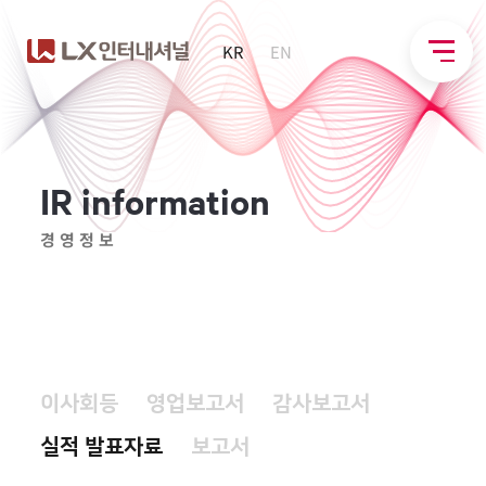
KR
EN
I
R
i
n
f
o
r
m
a
t
i
o
n
경영정보
이사회등
영업보고서
감사보고서
실적 발표자료
보고서