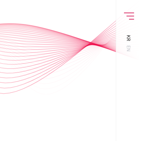
MENU
KR
EN