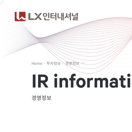
Home
투자정보
경영정보
I
R
i
n
f
o
r
m
a
t
i
경영정보