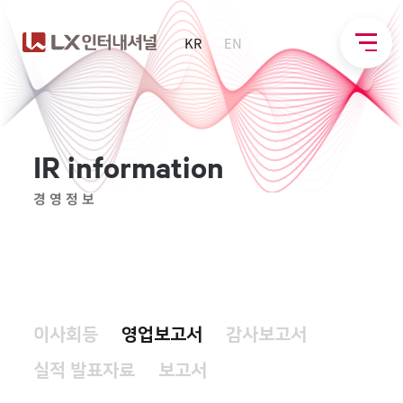
KR
EN
I
R
i
n
f
o
r
m
a
t
i
o
n
경영정보
이사회등
영업보고서
감사보고서
실적 발표자료
보고서