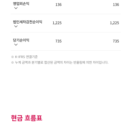
영업외손익
136
136
법인세차감전순이익
1,225
1,225
당기순이익
735
735
※ K-IFRS 연결기준
※ 누계 금액과 분기별로 합산된 금액의 차이는 반올림에 의한 차이입니다.
현금 흐름표