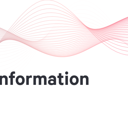
n
f
o
r
m
a
t
i
o
n