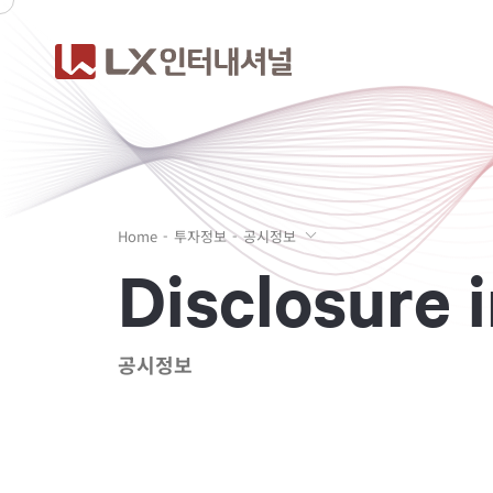
Home
투자정보
공시정보
D
i
s
c
l
o
s
u
r
e
i
공시정보