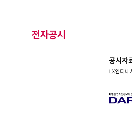
전자공시
공시자
LX인터내