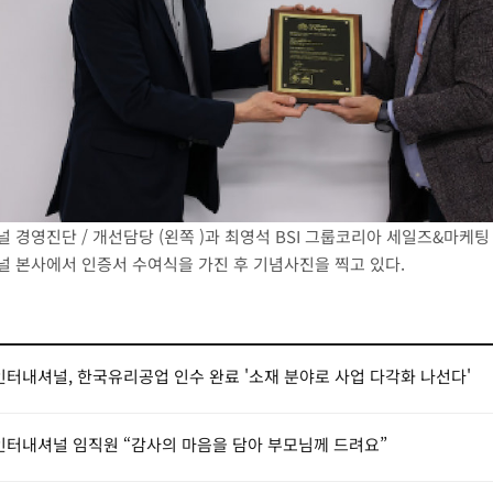
널 경영진단
/
개선담당
(
왼쪽
)
과
최영석
BSI
그룹코리아 세일즈
&
마케팅
널 본사에서 인증서 수여식을 가진 후
기념사진을 찍고 있다
.
인터내셔널, 한국유리공업 인수 완료 '소재 분야로 사업 다각화 나선다'
인터내셔널 임직원 “감사의 마음을 담아 부모님께 드려요”