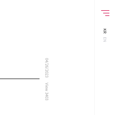
MENU
KR
EN
04/26/2023
View
3403