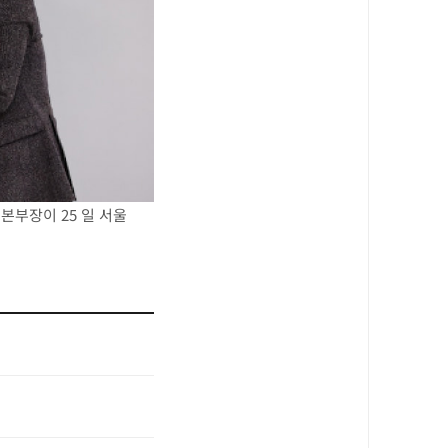
 본부장이
25
일 서울