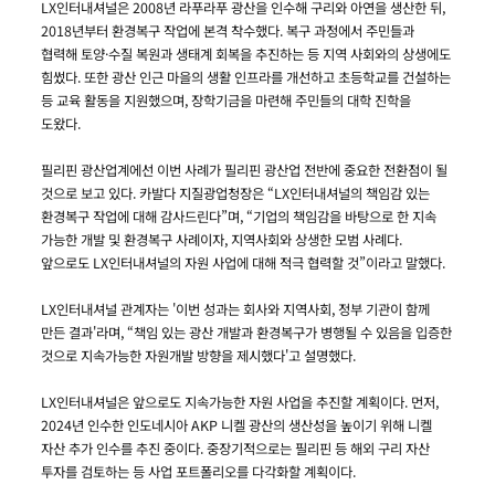
LX인터내셔널은 2008년 라푸라푸 광산을 인수해 구리와 아연을 생산한 뒤,
2018년부터 환경복구 작업에 본격 착수했다. 복구 과정에서 주민들과
협력해 토양·수질 복원과 생태계 회복을 추진하는 등 지역 사회와의 상생에도
힘썼다. 또한 광산 인근 마을의 생활 인프라를 개선하고 초등학교를 건설하는
등 교육 활동을 지원했으며, 장학기금을 마련해 주민들의 대학 진학을
도왔다.
필리핀 광산업계에선 이번 사례가 필리핀 광산업 전반에 중요한 전환점이 될
것으로 보고 있다. 카발다 지질광업청장은 “LX인터내셔널의 책임감 있는
환경복구 작업에 대해 감사드린다”며, “기업의 책임감을 바탕으로 한 지속
가능한 개발 및 환경복구 사례이자, 지역사회와 상생한 모범 사례다.
앞으로도 LX인터내셔널의 자원 사업에 대해 적극 협력할 것”이라고 말했다.
LX인터내셔널 관계자는 '이번 성과는 회사와 지역사회, 정부 기관이 함께
만든 결과'라며, “책임 있는 광산 개발과 환경복구가 병행될 수 있음을 입증한
것으로 지속가능한 자원개발 방향을 제시했다'고 설명했다.
LX인터내셔널은 앞으로도 지속가능한 자원 사업을 추진할 계획이다. 먼저,
2024년 인수한 인도네시아 AKP 니켈 광산의 생산성을 높이기 위해 니켈
자산 추가 인수를 추진 중이다. 중장기적으로는 필리핀 등 해외 구리 자산
투자를 검토하는 등 사업 포트폴리오를 다각화할 계획이다.