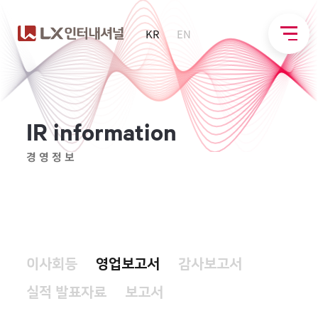
KR
EN
I
R
i
n
f
o
r
m
a
t
i
o
n
경영정보
이사회등
영업보고서
감사보고서
실적 발표자료
보고서