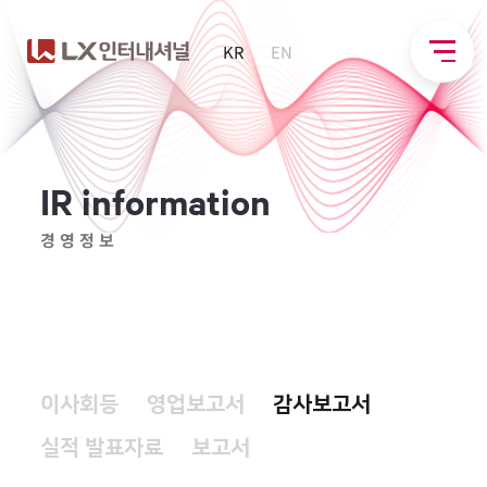
KR
EN
I
R
i
n
f
o
r
m
a
t
i
o
n
경영정보
이사회등
영업보고서
감사보고서
실적 발표자료
보고서